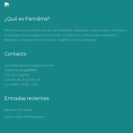
¿Qué es Parinâma?
Parinâma es el primer centro de Medellín dedicado a desarrollar, difundir e
investigar la psicología humanista-existencial, a través de asesorías,
terapias, procesos de formación, talleres y otros espacios.
Contacto
contactoparinama@gmail.com
Teléfono: 6045868861
Cel: 313 7315765
Carrera 81 A 33 AA-109
Laureles, MDE - COL.
Entradas recientes
Raimon Panikker
Sören Aybe Kierkegaard