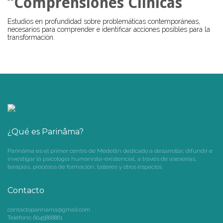
“Comprensiones Clínicas
Estudios en profundidad sobre problemáticas contemporáneas,
necesarios para comprender e identificar acciones posibles para la
transformación.
¿Qué es Parinâma?
Parinâma es el primer centro de Medellín dedicado a desarrollar, difundir e
investigar la psicología humanista-existencial, a través de asesorías,
terapias, procesos de formación, talleres y otros espacios.
Contacto
contactoparinama@gmail.com
Teléfono: 6045868861