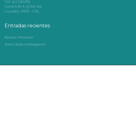
Cel: 313 7315765
Carrera 81 A 33 AA-109
Laureles, MDE - COL.
Entradas recientes
Raimon Panikker
Sören Aybe Kierkegaard