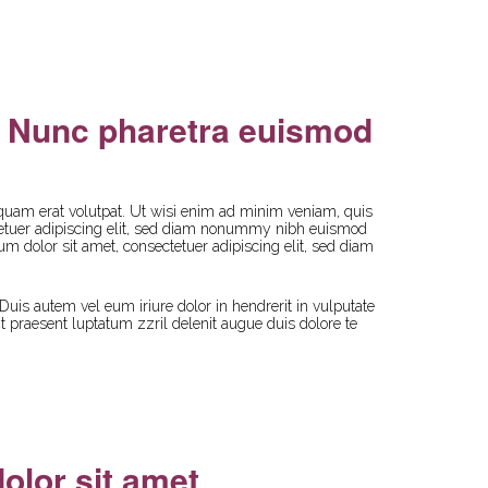
TIVIDADES
NOSOTROS
CONTACTO
t. Nunc pharetra euismod
¿QUÉ
ES
PARINÂMA
quam erat volutpat. Ut wisi enim ad minim veniam, quis
Y
ctetuer adipiscing elit, sed diam nonummy nibh euismod
QUÉ
um dolor sit amet, consectetuer adipiscing elit, sed diam
ES
LA
PHE?
uis autem vel eum iriure dolor in hendrerit in vulputate
LÍNEA
it praesent luptatum zzril delenit augue duis dolore te
DE
TIEMPO
NUESTRA
IMAGEN
EQUIPO
DE
TRABAJO
olor sit amet