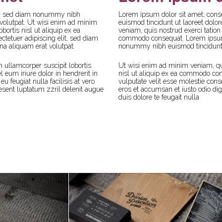
lit, sed diam nonummy nibh
Lorem ipsum dolor sit amet, cons
 volutpat. Ut wisi enim ad minim
euismod tincidunt ut laoreet dolo
bortis nisl ut aliquip ex ea
veniam, quis nostrud exerci tation 
etuer adipiscing elit, sed diam
commodo consequat. Lorem ipsum d
a aliquam erat volutpat.
nonummy nibh euismod tincidunt u
 ullamcorper suscipit lobortis
Ut wisi enim ad minim veniam, qui
eum iriure dolor in hendrerit in
nisl ut aliquip ex ea commodo con
u feugiat nulla facilisis at vero
vulputate velit esse molestie conse
esent luptatum zzril delenit augue
eros et accumsan et iusto odio di
duis dolore te feugait nulla