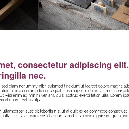
met, consectetur adipiscing eli
ingilla nec.
it, sed diam nonummy nibh euismod tincidunt ut laoreet dolore magna ali
l ut aliquip ex ea commodo consequat. Lorem ipsum dolor sit amet, conse
 Ut wisi enim ad minim veniam, quis nostrud exerci tation ulla. Lorem ips
a aliquam erat volutpat.
 ullamcorper suscipit lobortis nisl ut aliquip ex ea commodo consequat. D
t nulla facilisis at vero eros et accumsan et iusto odio dignissim qui bland