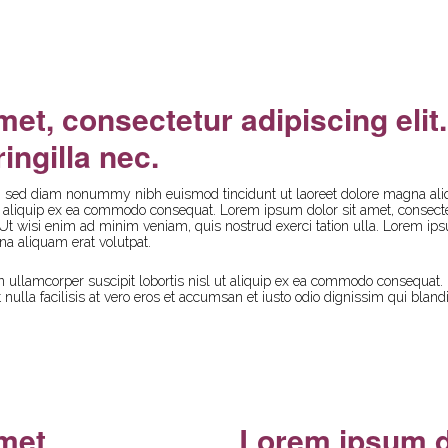
INICIO
SERVICIOS
FORMACIÓN
AC
met, consectetur adipiscing eli
ingilla nec.
it, sed diam nonummy nibh euismod tincidunt ut laoreet dolore magna ali
l ut aliquip ex ea commodo consequat. Lorem ipsum dolor sit amet, conse
 Ut wisi enim ad minim veniam, quis nostrud exerci tation ulla. Lorem ips
a aliquam erat volutpat.
 ullamcorper suscipit lobortis nisl ut aliquip ex ea commodo consequat. D
t nulla facilisis at vero eros et accumsan et iusto odio dignissim qui bland
amet
Lorem ipsum d