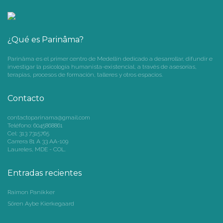
¿Qué es Parinâma?
Parinâma es el primer centro de Medellín dedicado a desarrollar, difundir e
investigar la psicología humanista-existencial, a través de asesorías,
terapias, procesos de formación, talleres y otros espacios.
Contacto
contactoparinama@gmail.com
Teléfono: 6045868861
Cel: 313 7315765
Carrera 81 A 33 AA-109
Laureles, MDE - COL.
Entradas recientes
Raimon Panikker
Sören Aybe Kierkegaard