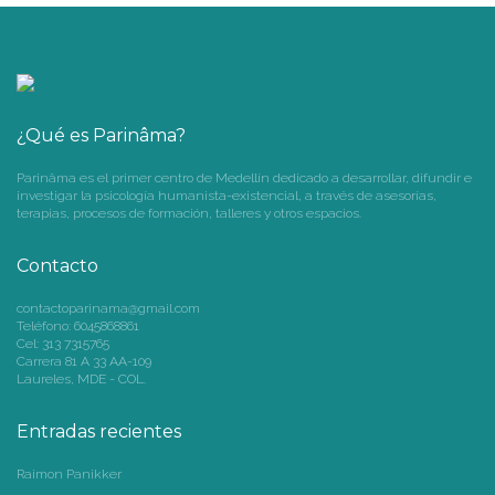
¿Qué es Parinâma?
Parinâma es el primer centro de Medellín dedicado a desarrollar, difundir e
investigar la psicología humanista-existencial, a través de asesorías,
terapias, procesos de formación, talleres y otros espacios.
Contacto
contactoparinama@gmail.com
Teléfono: 6045868861
Cel: 313 7315765
Carrera 81 A 33 AA-109
Laureles, MDE - COL.
Entradas recientes
Raimon Panikker