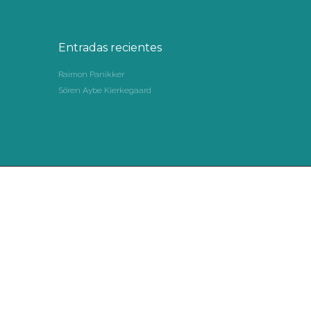
TRABAJO
Entradas recientes
Raimon Panikker
Sören Aybe Kierkegaard