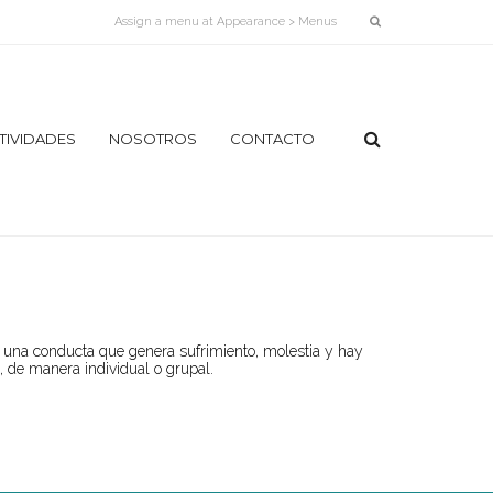
Assign a menu at Appearance > Menus
TIVIDADES
NOSOTROS
CONTACTO
¿QUÉ
ES
PARINÂMA
Y
QUÉ
ES
LA
PHE?
o una conducta que genera sufrimiento, molestia y hay
LÍNEA
, de manera individual o grupal.
DE
TIEMPO
NUESTRA
IMAGEN
EQUIPO
DE