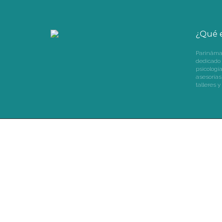
¿Qué 
Parinâma 
dedicado a
psicologí
asesorías
talleres y