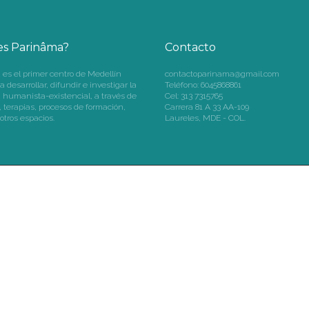
es Parinâma?
Contacto
es el primer centro de Medellín
contactoparinama@gmail.com
 desarrollar, difundir e investigar la
Teléfono: 6045868861
a humanista-existencial, a través de
Cel: 313 7315765
, terapias, procesos de formación,
Carrera 81 A 33 AA-109
 otros espacios.
Laureles, MDE - COL.