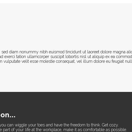
it, sed diam nonummy nibh euismod tincidunt ut laoreet dolore magna al
d exerci tation ullamcorper suscipit lobortis nisl ut aliquip ex ea commo
n vulputate velit esse molestie consequat, vel illum dolore eu feugiat nul
on...
n you can wiggle your toes and have the freedom to think. Get cozy.
 part of your life at the workplace, make it as comfortable as possible.