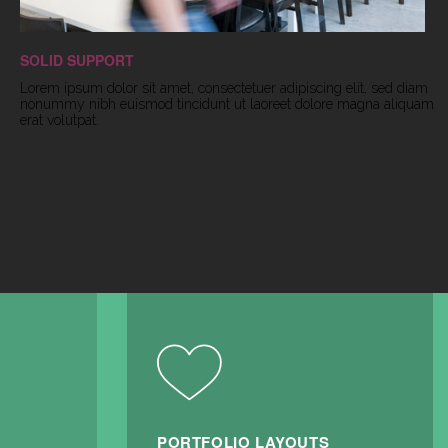
SOLID SUPPORT
Lorem ipsum dolor sit amet, consectetuer adipiscing elit, sed diam
nonummy nibh euismod tincidunt ut laoreet dolore magna aliquam
erat volutpat.
PORTFOLIO LAYOUTS