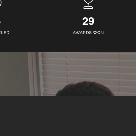
5
29
ELED
AWARDS WON