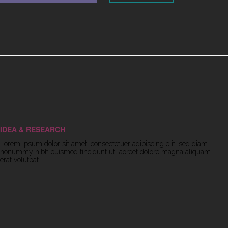
IDEA & RESEARCH
Lorem ipsum dolor sit amet, consectetuer adipiscing elit, sed diam
nonummy nibh euismod tincidunt ut laoreet dolore magna aliquam
erat volutpat.