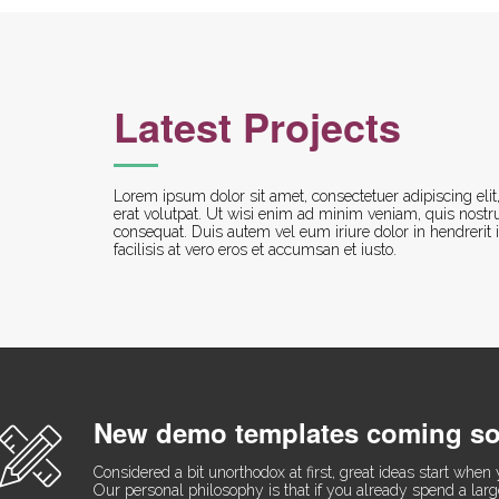
Latest Projects
Lorem ipsum dolor sit amet, consectetuer adipiscing el
erat volutpat. Ut wisi enim ad minim veniam, quis nostru
consequat. Duis autem vel eum iriure dolor in hendrerit i
facilisis at vero eros et accumsan et iusto.
New demo templates coming so
Considered a bit unorthodox at first, great ideas start whe
Our personal philosophy is that if you already spend a large