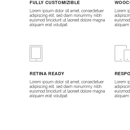
FULLY CUSTOMIZIBLE
WOOC
Lorem ipsum dolor sit amet, consectetuer
Lorem ip
adipiscing elit, sed diam nonummy nibh
adipisci
euismod tincidunt ut laoreet dolore magna
euismod 
aliquam erat volutpat.
aliquam 
RETINA READY
RESPO
Lorem ipsum dolor sit amet, consectetuer
Lorem ip
adipiscing elit, sed diam nonummy nibh
adipisci
euismod tincidunt ut laoreet dolore magna
euismod 
aliquam erat volutpat.
aliquam 