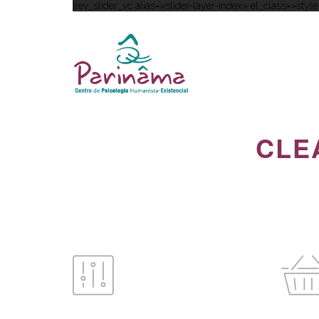
[rev_slider_vc alias=»slider-layer-index» el_class=»style
CLE