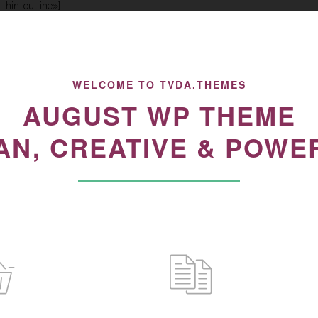
-thin-outline»]
INICIO
SERVICIOS
FORMACIÓN
AC
WELCOME TO TVDA.THEMES
AUGUST WP THEME
AN, CREATIVE & POWE