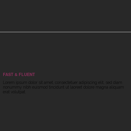
FAST & FLUENT
Lorem ipsum dolor sit amet, consectetuer adipiscing elit, sed diam
nonummy nibh euismod tincidunt ut laoreet dolore magna aliquam
erat volutpat.