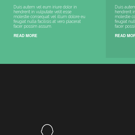
Duis autem vel eum iriure dolor in
Duis autem
hendrerit in vulputate velit esse
hendrerit i
molestie consequat vel illum dolore eu
molestie c
feugiat nulla facilisis at vero placerat
feugiat null
facer possim assum.
facer pos
READ MORE
READ MO