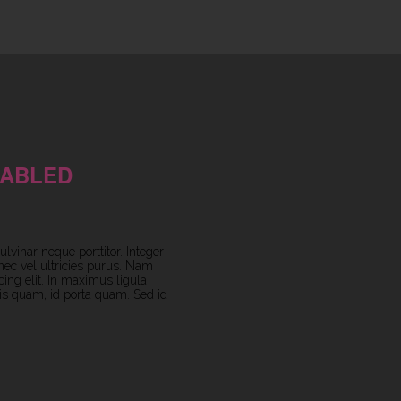
NABLED
ulvinar neque porttitor. Integer
onec vel ultricies purus. Nam
ing elit. In maximus ligula
is quam, id porta quam. Sed id