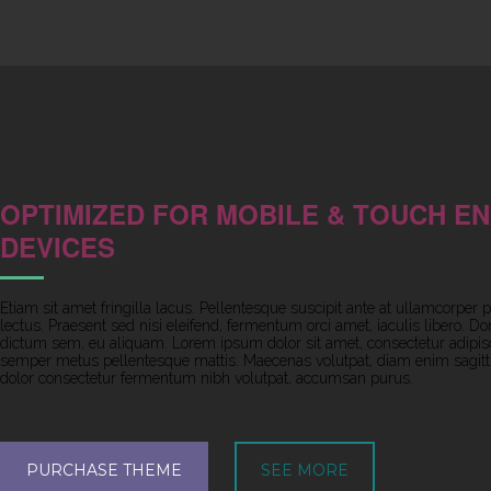
OPTIMIZED FOR MOBILE & TOUCH E
DEVICES
Etiam sit amet fringilla lacus. Pellentesque suscipit ante at ullamcorper p
lectus. Praesent sed nisi eleifend, fermentum orci amet, iaculis libero. D
dictum sem, eu aliquam. Lorem ipsum dolor sit amet, consectetur adipisc
semper metus pellentesque mattis. Maecenas volutpat, diam enim sagitt
dolor consectetur fermentum nibh volutpat, accumsan purus.
PURCHASE THEME
SEE MORE