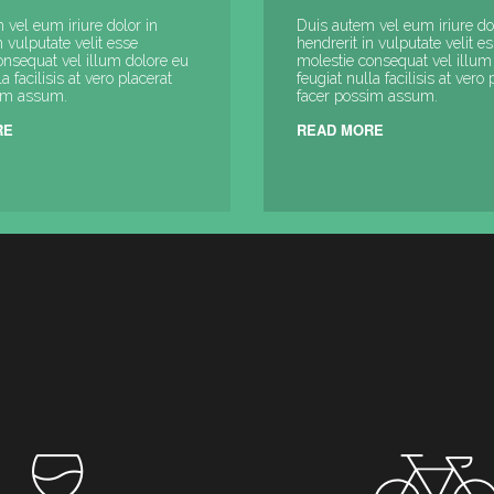
 vel eum iriure dolor in
Duis autem vel eum iriure do
n vulputate velit esse
hendrerit in vulputate velit e
onsequat vel illum dolore eu
molestie consequat vel illum
a facilisis at vero placerat
feugiat nulla facilisis at vero 
sim assum.
facer possim assum.
RE
READ MORE