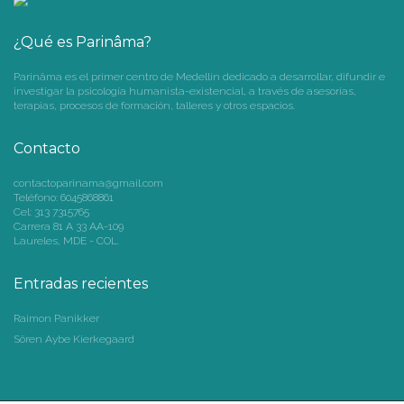
¿Qué es Parinâma?
Parinâma es el primer centro de Medellín dedicado a desarrollar, difundir e
investigar la psicología humanista-existencial, a través de asesorías,
terapias, procesos de formación, talleres y otros espacios.
Contacto
contactoparinama@gmail.com
Teléfono: 6045868861
Cel: 313 7315765
Carrera 81 A 33 AA-109
Laureles, MDE - COL.
Entradas recientes
Raimon Panikker
Sören Aybe Kierkegaard