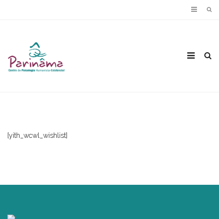
[yith_wcwl_wishlist]