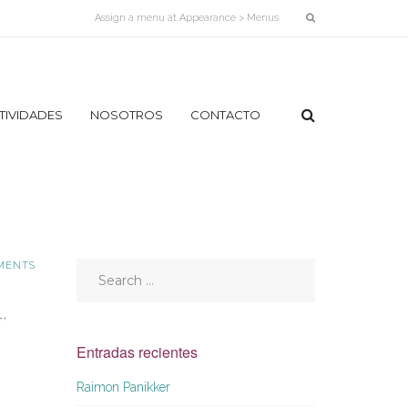
Assign a menu at Appearance > Menus
TIVIDADES
NOSOTROS
CONTACTO
¿QUÉ
ES
PARINÂMA
Y
QUÉ
ES
LA
MENTS
PHE?
LÍNEA
,
DE
TIEMPO
Entradas recientes
NUESTRA
IMAGEN
Raimon Panikker
EQUIPO
DE