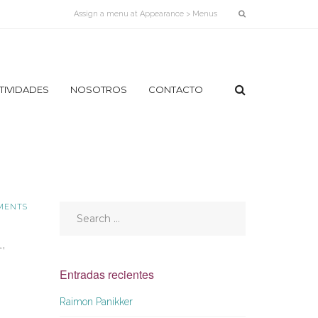
Assign a menu at Appearance > Menus
TIVIDADES
NOSOTROS
CONTACTO
¿QUÉ
ES
PARINÂMA
Y
QUÉ
ES
LA
MENTS
PHE?
LÍNEA
,
DE
TIEMPO
Entradas recientes
NUESTRA
IMAGEN
Raimon Panikker
EQUIPO
DE